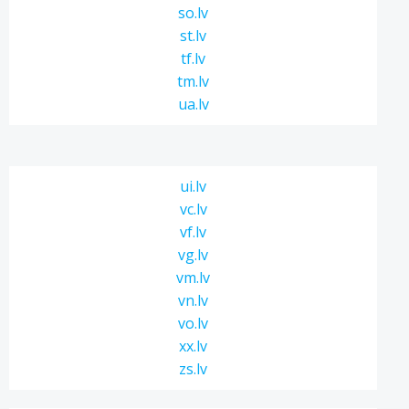
so.lv
st.lv
tf.lv
tm.lv
ua.lv
ui.lv
vc.lv
vf.lv
vg.lv
vm.lv
vn.lv
vo.lv
xx.lv
zs.lv