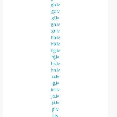
gb.lv
gc.lv
gl.lv
gn.lv
gr.lv
ha.lv
hb.lv
hg.lv
hj.lv
hk.lv
hn.lv
ia.lv
ig.lv
im.lv
jb.lv
jd.lv
jf.lv
ji.lv