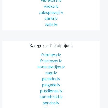
vibrators.lv
vodka.lv
zalesplaveji.lv
zarki.lv
zelts.lv
Kategorija: Pakalpojumi
frizetava.lv
frizetavas.lv
konsultacijas.lv
nagi.lv
pedikirs.lv
piegade.lv
pusdienas.lv
santehniki.lv
service.lv