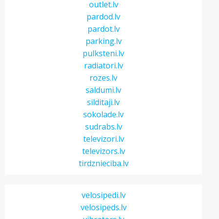
outlet.lv
pardod.lv
pardot.lv
parking.lv
pulksteni.lv
radiatori.lv
rozes.lv
saldumi.lv
silditaji.lv
sokolade.lv
sudrabs.lv
televizori.lv
televizors.lv
tirdznieciba.lv
velosipedi.lv
velosipeds.lv