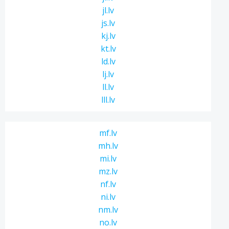
jl.lv
js.lv
kj.lv
kt.lv
ld.lv
lj.lv
ll.lv
lll.lv
mf.lv
mh.lv
mi.lv
mz.lv
nf.lv
ni.lv
nm.lv
no.lv