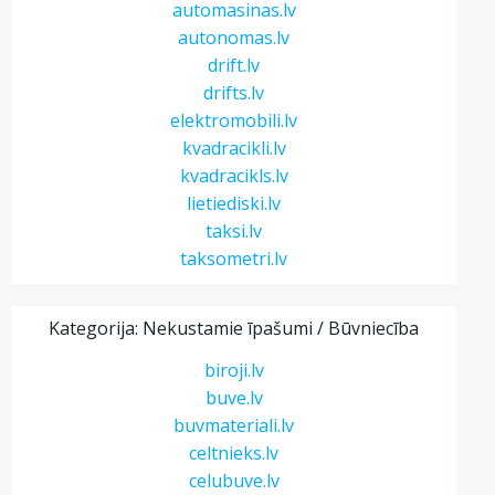
automasinas.lv
autonomas.lv
drift.lv
drifts.lv
elektromobili.lv
kvadracikli.lv
kvadracikls.lv
lietiediski.lv
taksi.lv
taksometri.lv
Kategorija: Nekustamie īpašumi / Būvniecība
biroji.lv
buve.lv
buvmateriali.lv
celtnieks.lv
celubuve.lv