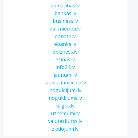
apmacibas.lv
bankas.lv
business.lv
darznieciba.lv
donate.lv
ebanka.lv
ebizness.lv
ezinas.lv
info24.lv
jaunumi.lv
lauksaimnieciba.lv
noguldijumi.lv
noguldijums.lv
tirgus.lv
uznemumi.lv
valutaskurss.lv
ziedojumi.lv