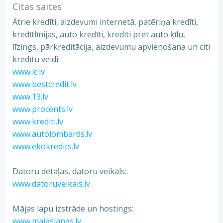
Citas saites
Ātrie kredīti, aizdevumi internetā, patēriņa kredīti,
kredītlīnijas, auto kredīti, kredīti pret auto ķīlu,
līzings, pārkreditācija, aizdevumu apvienošana un citi
kredītu veidi:
www.ic.lv
www.bestcredit.lv
www.13.lv
www.procents.lv
www.krediti.lv
www.autolombards.lv
www.ekokredits.lv
Datoru detaļas, datoru veikals:
www.datoruveikals.lv
Mājas lapu izstrāde un hostings:
www.majaslapas.lv