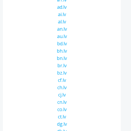
ad.lv
ai.lv
al.lv
an.lv
au.lv
bd.lv
bh.lv
bn.lv
br.lv
bz.lv
cf.lv
ch.lv
cj.lv
cn.lv
co.lv
ct.lv
dg.lv