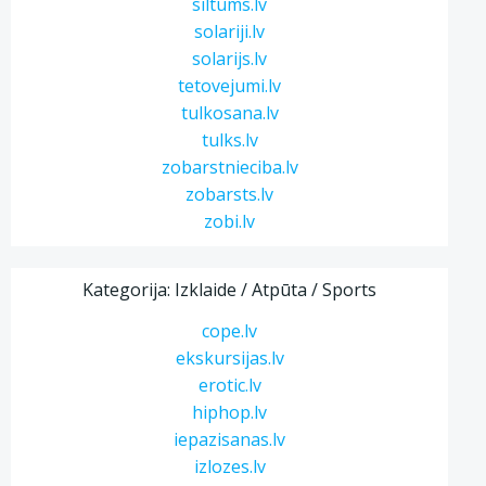
siltums.lv
solariji.lv
solarijs.lv
tetovejumi.lv
tulkosana.lv
tulks.lv
zobarstnieciba.lv
zobarsts.lv
zobi.lv
Kategorija: Izklaide / Atpūta / Sports
cope.lv
ekskursijas.lv
erotic.lv
hiphop.lv
iepazisanas.lv
izlozes.lv